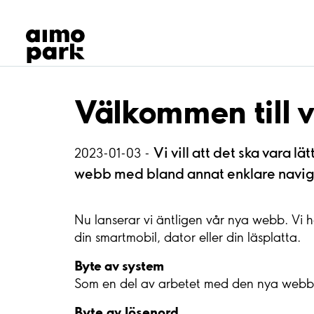
Våra produkter
Hitta parkering
Samarbete
Kundservice
Om Aimo Park
Välkommen till 
Vi vill att det ska vara l
2023-01-03 -
webb med bland annat enklare naviger
Nu lanserar vi äntligen vår nya webb. Vi 
din smartmobil, dator eller din läsplatta.
Byte av system
Som en del av arbetet med den nya webben
Byte av lösenord