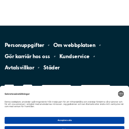
Personuppgifter
Om
webbplatsen
Gör karriär hos
oss
Kundservice
Avtalsvillkor
Städer
LinkedIn
YouTube
App
Store
Google
Play
aimo
Aimo
Charge