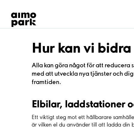
Våra produkter
Hitta parkering
Samarbete
Kundservice
Om Aimo Park
Hur kan vi bidra 
Alla kan göra något för att reducera 
med att utveckla nya tjänster och digi
framtiden.
Elbilar, laddstationer 
Ett viktigt steg mot ett hållbarare samhäl
är vilken el du använder till att ladda din 