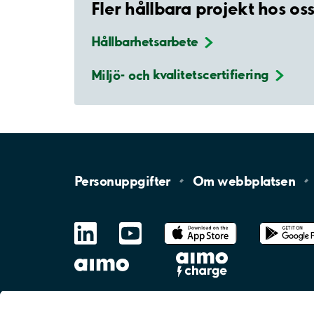
Fler hållbara projekt hos os
Hållbarhetsarbete
Miljö- och
kvalitetscertifiering
Personuppgifter
Om
webbplatsen
LinkedIn
YouTube
App
Store
Google
Play
aimo
Aimo
Charge