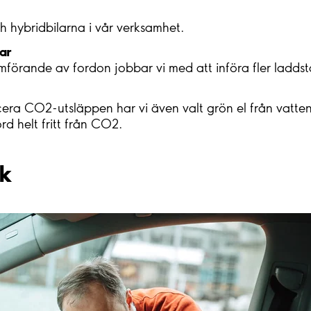
och hybridbilarna i vår verksamhet.
ar
amförande av fordon jobbar vi med att införa fler laddst
ucera CO2-utsläppen har vi även valt grön el från vatte
d helt fritt från CO2.
ik