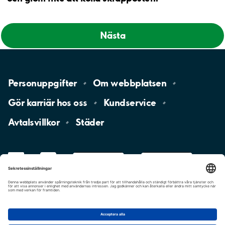
Nästa
Personuppgifter
Om
webbplatsen
Gör karriär hos
oss
Kundservice
Avtalsvillkor
Städer
LinkedIn
YouTube
App
Store
Google
Play
aimo
Aimo
Charge