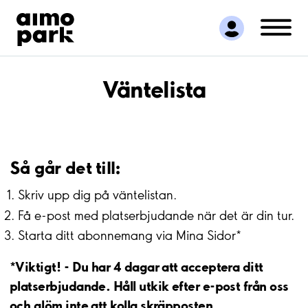
Hitta parkering
Samarbete
Kundservice
Om Aimo Park
Väntelista
Så går det till:
Skriv upp dig på väntelistan.
Få e-post med platserbjudande när det är din tur.
Starta ditt abonnemang via Mina Sidor*
*Viktigt! - Du har 4 dagar att acceptera ditt
platserbjudande. Håll utkik efter e-post från oss
och glöm inte att kolla skräpposten.