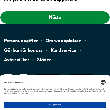
Nästa
Personuppgifter
Om
webbplatsen
Gör karriär hos
oss
Kundservice
Avtalsvillkor
Städer
LinkedIn
YouTube
App
Store
Google
Play
aimo
Aimo
Charge