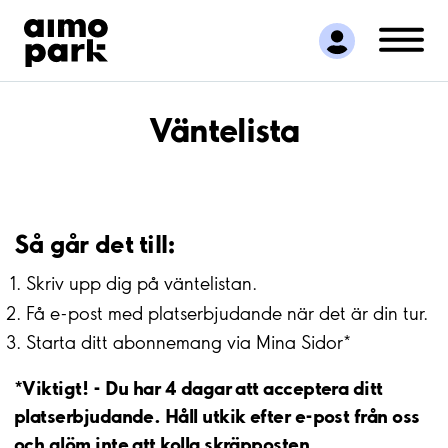
Hitta parkering
Samarbete
Kundservice
Om Aimo Park
Väntelista
Så går det till:
Skriv upp dig på väntelistan.
Få e-post med platserbjudande när det är din tur.
Starta ditt abonnemang via Mina Sidor*
*Viktigt! - Du har 4 dagar att acceptera ditt
platserbjudande. Håll utkik efter e-post från oss
och glöm inte att kolla skräpposten.