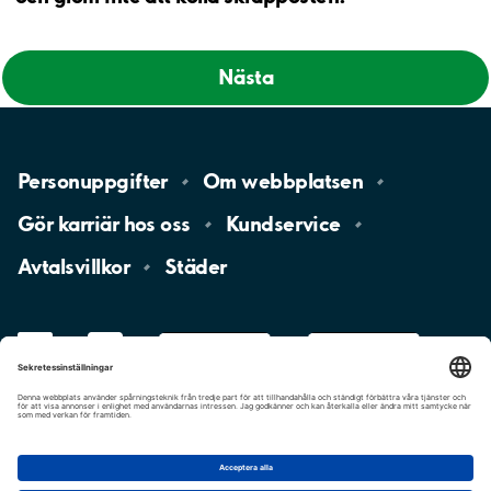
Nästa
Personuppgifter
Om
webbplatsen
Gör karriär hos
oss
Kundservice
Avtalsvillkor
Städer
LinkedIn
YouTube
App
Store
Google
Play
aimo
Aimo
Charge