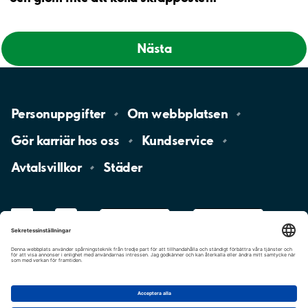
Nästa
Personuppgifter
Om
webbplatsen
Gör karriär hos
oss
Kundservice
Avtalsvillkor
Städer
LinkedIn
YouTube
App
Store
Google
Play
aimo
Aimo
Charge