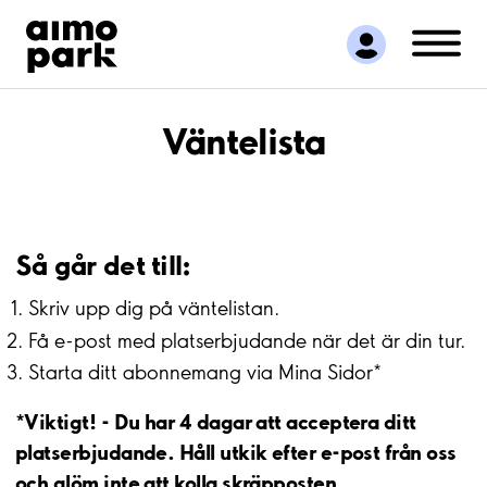
Hitta parkering
Samarbete
Kundservice
Om Aimo Park
Väntelista
Så går det till:
Skriv upp dig på väntelistan.
Få e-post med platserbjudande när det är din tur.
Starta ditt abonnemang via Mina Sidor*
*Viktigt! - Du har 4 dagar att acceptera ditt
platserbjudande. Håll utkik efter e-post från oss
och glöm inte att kolla skräpposten.