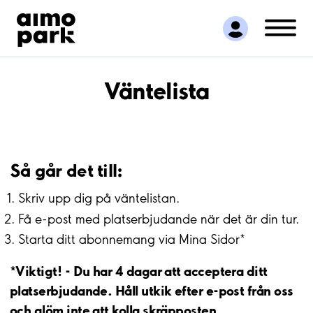
Hitta parkering
Samarbete
Kundservice
Om Aimo Park
Väntelista
Så går det till:
Skriv upp dig på väntelistan.
Få e-post med platserbjudande när det är din tur.
Starta ditt abonnemang via Mina Sidor*
*Viktigt! - Du har 4 dagar att acceptera ditt
platserbjudande. Håll utkik efter e-post från oss
och glöm inte att kolla skräpposten.