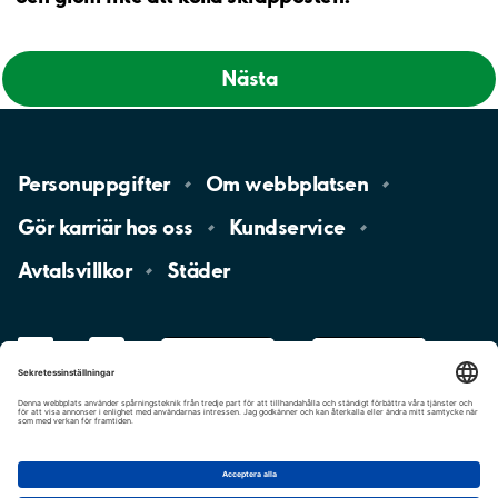
Nästa
Personuppgifter
Om
webbplatsen
Gör karriär hos
oss
Kundservice
Avtalsvillkor
Städer
LinkedIn
YouTube
App
Store
Google
Play
aimo
Aimo
Charge