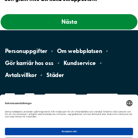
Nästa
Personuppgifter
Om
webbplatsen
Gör karriär hos
oss
Kundservice
Avtalsvillkor
Städer
LinkedIn
YouTube
App
Store
Google
Play
aimo
Aimo
Charge