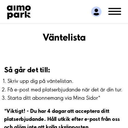
Hitta parkering
Samarbete
Kundservice
Om Aimo Park
Väntelista
Så går det till:
Skriv upp dig på väntelistan.
Få e-post med platserbjudande när det är din tur.
Starta ditt abonnemang via Mina Sidor*
*Viktigt! - Du har 4 dagar att acceptera ditt
platserbjudande. Håll utkik efter e-post från oss
och glöm inte att kolla skräpposten.