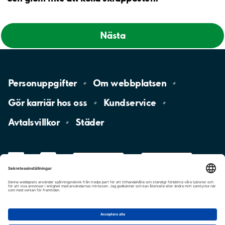
Nästa
Personuppgifter
Om
webbplatsen
Gör karriär hos
oss
Kundservice
Avtalsvillkor
Städer
LinkedIn
YouTube
App
Store
Google
Play
aimo
Aimo
Charge