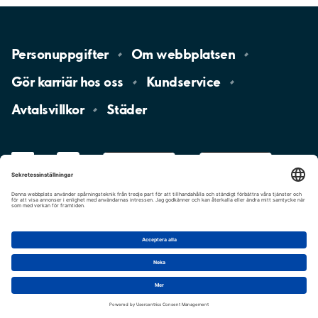
Personuppgifter
Om
webbplatsen
Gör karriär hos
oss
Kundservice
Avtalsvillkor
Städer
LinkedIn
YouTube
App
Store
Google
Play
aimo
Aimo
Charge
Cookie-inställningar