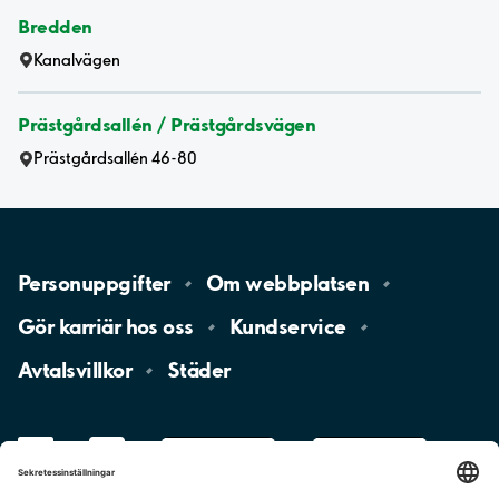
Bredden
Kanalvägen
Prästgårdsallén / Prästgårdsvägen
Prästgårdsallén 46-80
Personuppgifter
Om
webbplatsen
Gör karriär hos
oss
Kundservice
Avtalsvillkor
Städer
LinkedIn
YouTube
App
Store
Google
Play
aimo
Aimo
Charge