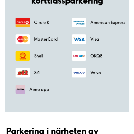
korttidssparkering
Circle K
American Express
MasterCard
Visa
Shell
OKQ8
St1
Volvo
Aimo app
Parkering i närheten av