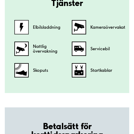
Tjänster
Elbilsladdning
Kamera­övervakat
Nattlig
Servicebil
övervakning
Skoputs
Startkablar
Betalsätt för