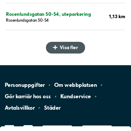
Rosenlundsgatan 50-54, uteparkering
1,13 km
Rosenlundsgatan 50-54
Visa fler
Personuppgifter
Om
webbplatsen
Gör karriär hos
oss
Kundservice
Avtalsvillkor
Städer
LinkedIn
YouTube
App
Store
Google
Play