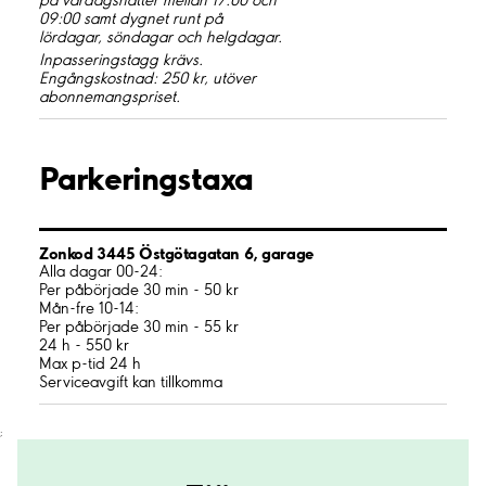
på vardagsnätter mellan 17:00 och
09:00 samt dygnet runt på
lördagar, söndagar och helgdagar.
Inpasseringstagg krävs.
Engångskostnad: 250 kr, utöver
abonnemangspriset.
Parkeringstaxa
Zonkod 3445 Östgötagatan 6, garage
Alla dagar 00-24:
Per påbörjade 30 min - 50 kr
Mån-fre 10-14:
Per påbörjade 30 min - 55 kr
24 h - 550 kr
Max p-tid 24 h
Serviceavgift kan tillkomma
;