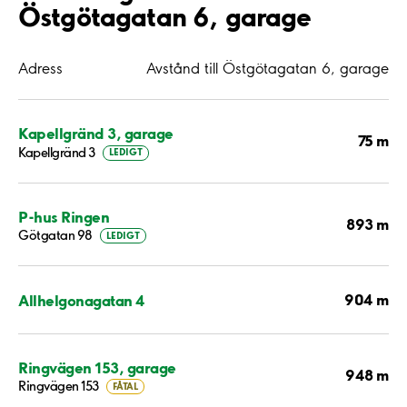
Östgötagatan 6, garage
Adress
Avstånd till Östgötagatan 6, garage
Kapellgränd 3, garage
75 m
Kapellgränd 3
LEDIGT
P-hus Ringen
893 m
Götgatan 98
LEDIGT
904 m
Allhelgonagatan 4
Ringvägen 153, garage
948 m
Ringvägen 153
FÅTAL