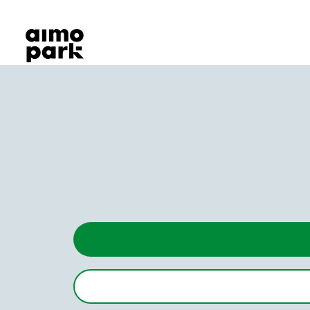
Våra produkter
Hitta parkering
Samarbete
Kundservice
Om Aimo Park