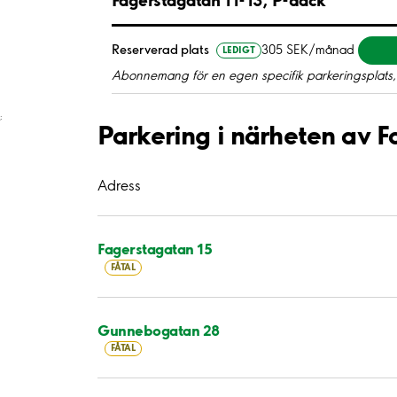
Reserverad plats
305 SEK/månad
LEDIGT
Abonnemang för en egen specifik parkeringsplats,
;
Parkering i närheten av 
Adress
Fagerstagatan 15
FÅTAL
Gunnebogatan 28
FÅTAL