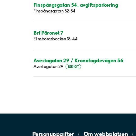
Finspångsgatan 54, avgiftsparkering
Finspångsgatan 52-54
Brf Päronet 7
Elinsborgsbacken 18-44
Avestagatan 29 / Kronofogdevägen 56
Avestagatan 29
LEDIGT
Personuppgifter
Om
webbplatsen