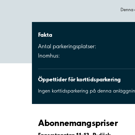
Denna a
Fakta
Antal parkeringsplatser:
Inomhus:
Öppettider för korttidsparkering
Ingen korttidsparkering på denna anläggni
Abonnemangspriser
Fagerstagatan 11-13, P-däck