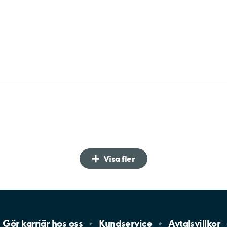
Visa fler
Gör karriär hos
oss
Kundservice
Avtalsvillkor