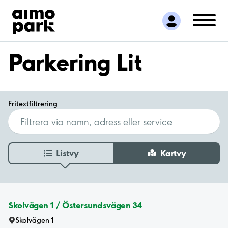
Hitta parkering
Samarbete
Kundservice
Parkering Lit
Om Aimo Park
Fritextfiltrering
Listvy
Kartvy
Skolvägen 1 / Östersundsvägen 34
Skolvägen 1