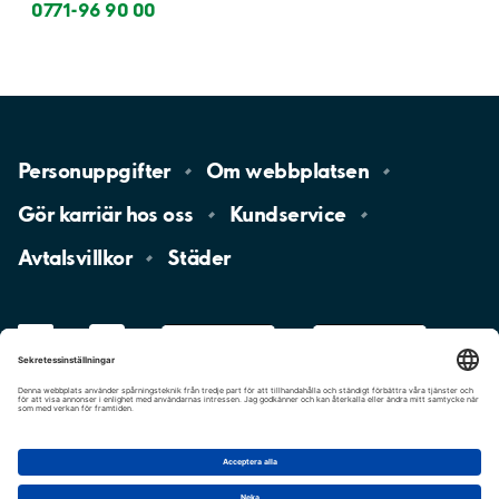
0771-96 90 00
Personuppgifter
Om
webbplatsen
Gör karriär hos
oss
Kundservice
Avtalsvillkor
Städer
LinkedIn
YouTube
App
Store
Google
Play
aimo
Aimo
Charge