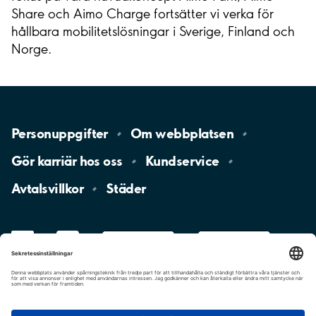
Share och Aimo Charge fortsätter vi verka för
hållbara mobilitetslösningar i Sverige, Finland och
Norge.
Personuppgifter
Om
webbplatsen
Gör karriär hos
oss
Kundservice
Avtalsvillkor
Städer
LinkedIn
YouTube
App
Store
Google
Play
aimo
Aimo
Charge